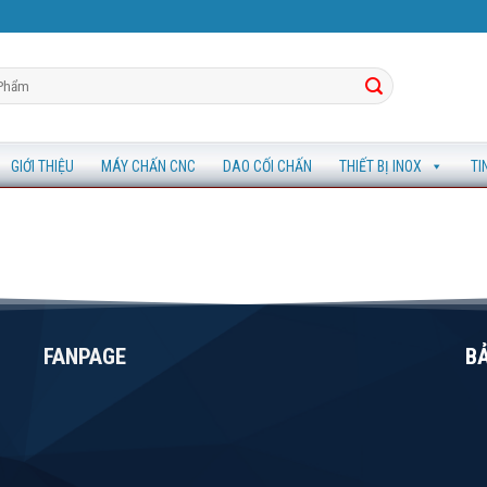
GIỚI THIỆU
MÁY CHẤN CNC
DAO CỐI CHẤN
THIẾT BỊ INOX
TI
FANPAGE
B