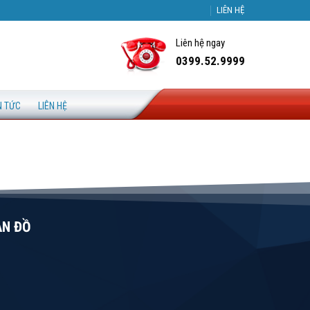
LIÊN HỆ
Liên hệ ngay
0399.52.9999
N TỨC
LIÊN HỆ
ẢN ĐỒ