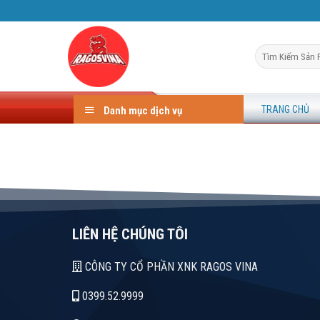
Skip
to
content
Search
for:
TRANG CHỦ
Danh mục dịch vụ
LIÊN HỆ CHÚNG TÔI
CÔNG TY CỔ PHẦN XNK RAGOS VINA
0399.52.9999