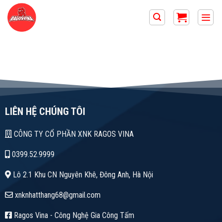
Skip
to
content
LIÊN HỆ CHÚNG TÔI
CÔNG TY CỔ PHẦN XNK RAGOS VINA
0399.52.9999
Lô 2.1 Khu CN Nguyên Khê, Đông Anh, Hà Nội
xnknhatthang68@gmail.com
Ragos Vina - Công Nghệ Gia Công Tấm