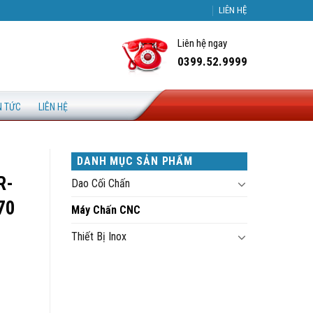
LIÊN HỆ
Liên hệ ngay
0399.52.9999
N TỨC
LIÊN HỆ
DANH MỤC SẢN PHẨM
R-
Dao Cối Chấn
70
Máy Chấn CNC
Thiết Bị Inox