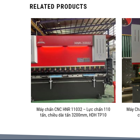
RELATED PRODUCTS
 chấn 250,
Máy chấn CNC HNR 11032 – Lực chấn 110
Máy Ch
Delem DA53T
tấn, chiều dài tấn 3200mm, HDH TP10
c