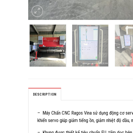
DESCRIPTION
– Máy Chấn CNC Ragos Vina sử dụng động cơ servo t
khiển servo giúp giảm tiếng ồn, giảm nhiệt độ dầu, n
– Khung được thiết kế tiêu chuẩn EU, tấm dọc bên t