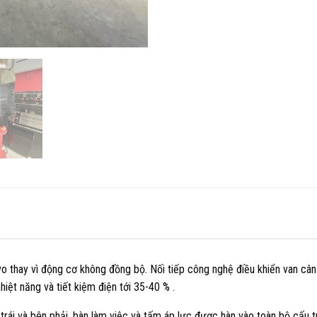
hay vì động cơ không đồng bộ. Nối tiếp công nghệ điều khiển van cân 
hiệt năng và tiết kiệm điện tới 35-40 % .
rái và bên phải, bàn làm việc và tấm áp lực được hàn vào toàn bộ cấu tr