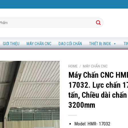
GIỚI THIỆU
MÁY CHẤN CNC
DAO CỐI CHẤN
THIẾT BỊ INOX
TI
HOME
/
MÁY CHẤN CNC
Máy Chấn CNC HM
17032. Lực chấn 1
tấn, Chiều dài chấn
3200mm
Model: HMR- 17032