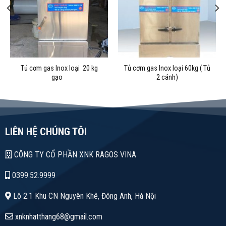
Tủ cơm gas Inox loại 20 kg
Tủ cơm gas Inox loại 60kg ( Tủ
gạo
2 cánh)
LIÊN HỆ CHÚNG TÔI
CÔNG TY CỔ PHẦN XNK RAGOS VINA
0399.52.9999
Lô 2.1 Khu CN Nguyên Khê, Đông Anh, Hà Nội
xnknhatthang68@gmail.com